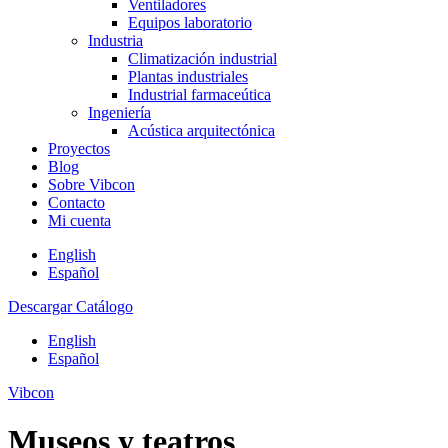
Ventiladores
Equipos laboratorio
Industria
Climatización industrial
Plantas industriales
Industrial farmaceútica
Ingeniería
Acústica arquitectónica
Proyectos
Blog
Sobre Vibcon
Contacto
Mi cuenta
English
Español
Descargar Catálogo
English
Español
Vibcon
Museos y teatros