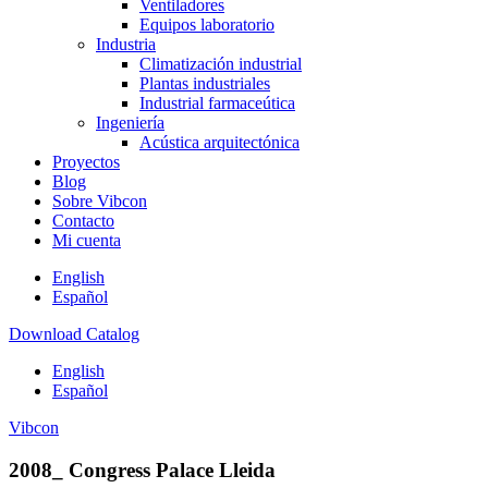
Ventiladores
Equipos laboratorio
Industria
Climatización industrial
Plantas industriales
Industrial farmaceútica
Ingeniería
Acústica arquitectónica
Proyectos
Blog
Sobre Vibcon
Contacto
Mi cuenta
English
Español
Download Catalog
English
Español
Vibcon
2008_ Congress Palace Lleida