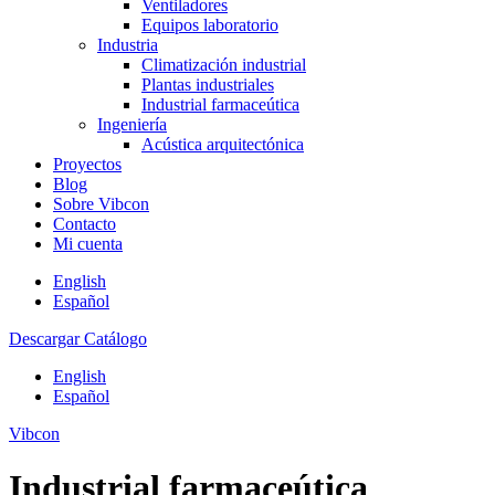
Ventiladores
Equipos laboratorio
Industria
Climatización industrial
Plantas industriales
Industrial farmaceútica
Ingeniería
Acústica arquitectónica
Proyectos
Blog
Sobre Vibcon
Contacto
Mi cuenta
English
Español
Descargar Catálogo
English
Español
Vibcon
Industrial farmaceútica