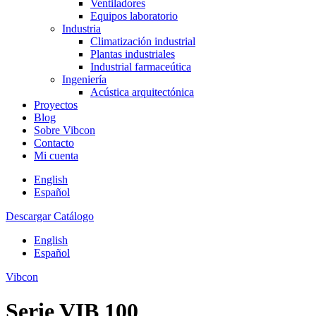
Ventiladores
Equipos laboratorio
Industria
Climatización industrial
Plantas industriales
Industrial farmaceútica
Ingeniería
Acústica arquitectónica
Proyectos
Blog
Sobre Vibcon
Contacto
Mi cuenta
English
Español
Descargar Catálogo
English
Español
Vibcon
Serie VIB 100