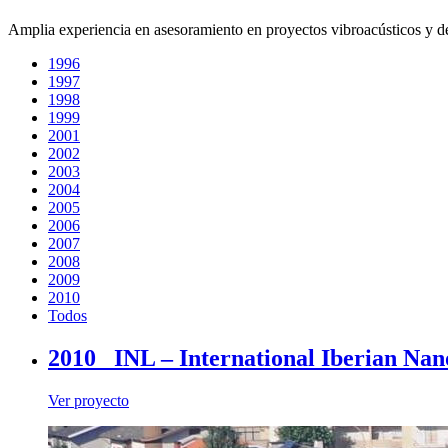
Amplia experiencia en asesoramiento en proyectos vibroacústicos y des
1996
1997
1998
1999
2001
2002
2003
2004
2005
2006
2007
2008
2009
2010
Todos
2010_ INL – International Iberian Na
Ver proyecto