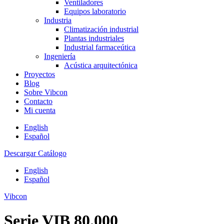
Ventiladores
Equipos laboratorio
Industria
Climatización industrial
Plantas industriales
Industrial farmaceútica
Ingeniería
Acústica arquitectónica
Proyectos
Blog
Sobre Vibcon
Contacto
Mi cuenta
English
Español
Descargar Catálogo
English
Español
Vibcon
Serie VIB 80.000