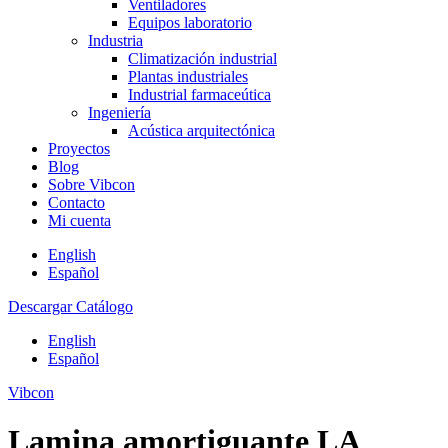
Ventiladores
Equipos laboratorio
Industria
Climatización industrial
Plantas industriales
Industrial farmaceútica
Ingeniería
Acústica arquitectónica
Proyectos
Blog
Sobre Vibcon
Contacto
Mi cuenta
English
Español
Descargar Catálogo
English
Español
Vibcon
Lamina amortiguante LA