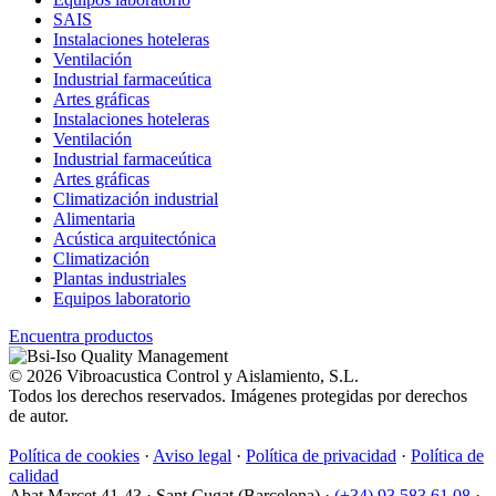
SAIS
Instalaciones hoteleras
Ventilación
Industrial farmaceútica
Artes gráficas
Instalaciones hoteleras
Ventilación
Industrial farmaceútica
Artes gráficas
Climatización industrial
Alimentaria
Acústica arquitectónica
Climatización
Plantas industriales
Equipos laboratorio
Encuentra productos
© 2026 Vibroacustica Control y Aislamiento, S.L.
Todos los derechos reservados. Imágenes protegidas por derechos
de autor.
Política de cookies
·
Aviso legal
·
Política de privacidad
·
Política de
calidad
Abat Marcet 41-43
·
Sant Cugat (Barcelona)
·
(+34) 93 583 61 08
·