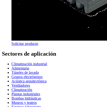
Solicitar producto
Sectores de aplicación
Climatización industrial
Alimentaria
Túneles de lavado
Grupos electrógenos
Acústica arquitectónica
Ventiladores
Climatización
Plantas industriales
Bombas hidráulicas
Museos y teatros
Equipos laboratorio