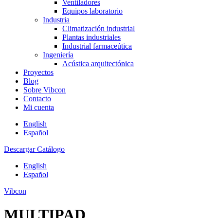
Ventiladores
Equipos laboratorio
Industria
Climatización industrial
Plantas industriales
Industrial farmaceútica
Ingeniería
Acústica arquitectónica
Proyectos
Blog
Sobre Vibcon
Contacto
Mi cuenta
English
Español
Descargar Catálogo
English
Español
Vibcon
MULTIPAD