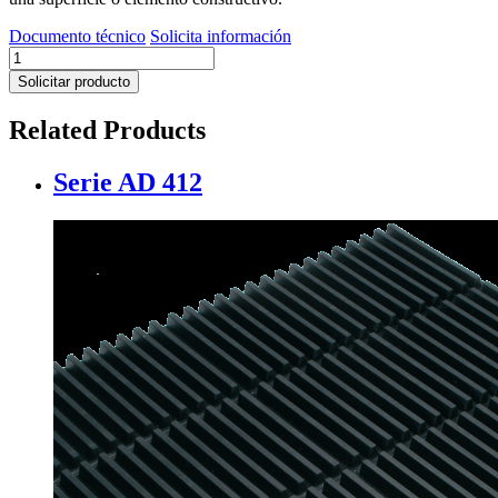
Documento técnico
Solicita información
PA
50
Solicitar producto
B
cantidad
Related Products
Serie AD 412