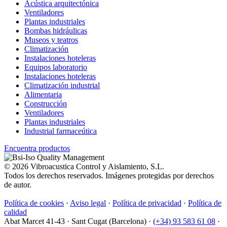
Acústica arquitectónica
Ventiladores
Plantas industriales
Bombas hidráulicas
Museos y teatros
Climatización
Instalaciones hoteleras
Equipos laboratorio
Instalaciones hoteleras
Climatización industrial
Alimentaria
Construcción
Ventiladores
Plantas industriales
Industrial farmaceútica
Encuentra productos
© 2026 Vibroacustica Control y Aislamiento, S.L.
Todos los derechos reservados. Imágenes protegidas por derechos
de autor.
Política de cookies
·
Aviso legal
·
Política de privacidad
·
Política de
calidad
Abat Marcet 41-43
·
Sant Cugat (Barcelona)
·
(+34) 93 583 61 08
·