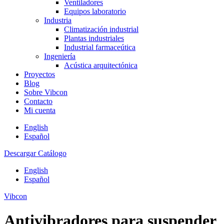
Ventiladores
Equipos laboratorio
Industria
Climatización industrial
Plantas industriales
Industrial farmaceútica
Ingeniería
Acústica arquitectónica
Proyectos
Blog
Sobre Vibcon
Contacto
Mi cuenta
English
Español
Descargar Catálogo
English
Español
Vibcon
Antivibradores para suspender