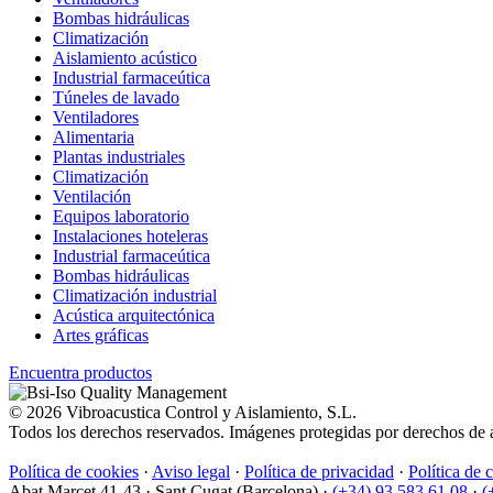
Bombas hidráulicas
Climatización
Aislamiento acústico
Industrial farmaceútica
Túneles de lavado
Ventiladores
Alimentaria
Plantas industriales
Climatización
Ventilación
Equipos laboratorio
Instalaciones hoteleras
Industrial farmaceútica
Bombas hidráulicas
Climatización industrial
Acústica arquitectónica
Artes gráficas
Encuentra productos
© 2026 Vibroacustica Control y Aislamiento, S.L.
Todos los derechos reservados. Imágenes protegidas por derechos de a
Política de cookies
·
Aviso legal
·
Política de privacidad
·
Política de 
Abat Marcet 41-43
·
Sant Cugat (Barcelona)
·
(+34) 93 583 61 08
·
(