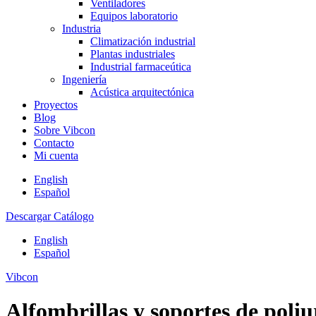
Ventiladores
Equipos laboratorio
Industria
Climatización industrial
Plantas industriales
Industrial farmaceútica
Ingeniería
Acústica arquitectónica
Proyectos
Blog
Sobre Vibcon
Contacto
Mi cuenta
English
Español
Descargar Catálogo
English
Español
Vibcon
Alfombrillas y soportes de poliu