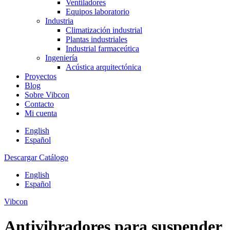
Ventiladores
Equipos laboratorio
Industria
Climatización industrial
Plantas industriales
Industrial farmaceútica
Ingeniería
Acústica arquitectónica
Proyectos
Blog
Sobre Vibcon
Contacto
Mi cuenta
English
Español
Descargar Catálogo
English
Español
Vibcon
Antivibradores para suspender