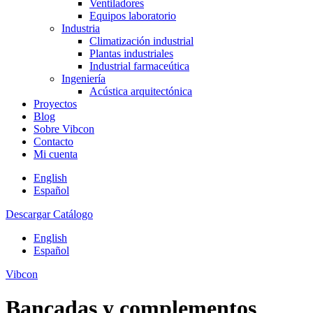
Ventiladores
Equipos laboratorio
Industria
Climatización industrial
Plantas industriales
Industrial farmaceútica
Ingeniería
Acústica arquitectónica
Proyectos
Blog
Sobre Vibcon
Contacto
Mi cuenta
English
Español
Descargar Catálogo
English
Español
Vibcon
Bancadas y complementos