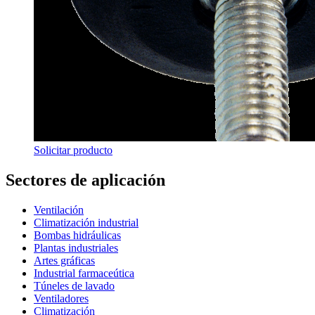
Solicitar producto
Sectores de aplicación
Ventilación
Climatización industrial
Bombas hidráulicas
Plantas industriales
Artes gráficas
Industrial farmaceútica
Túneles de lavado
Ventiladores
Climatización