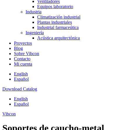
Ventiladores
Equipos laboratorio
Industria
Climatización industrial
Plantas industriales
Industrial farmaceútica
Ingeniería
Acústica arquitectónica
Proyectos
Blog
Sobre Vibcon
Contacto
Mi cuenta
English
Español
Download Catalog
English
Español
Vibcon
Soportes de caucho-metal