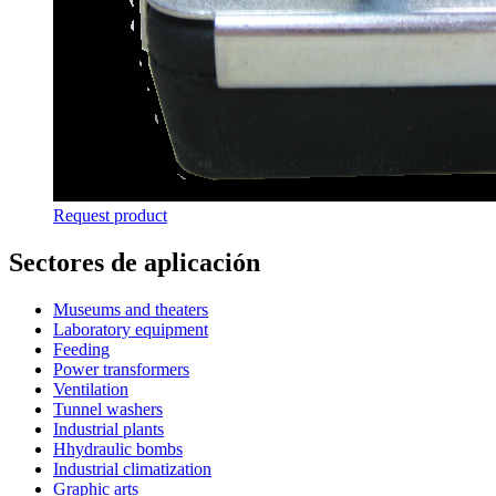
Request product
Sectores de aplicación
Museums and theaters
Laboratory equipment
Feeding
Power transformers
Ventilation
Tunnel washers
Industrial plants
Hhydraulic bombs
Industrial climatization
Graphic arts