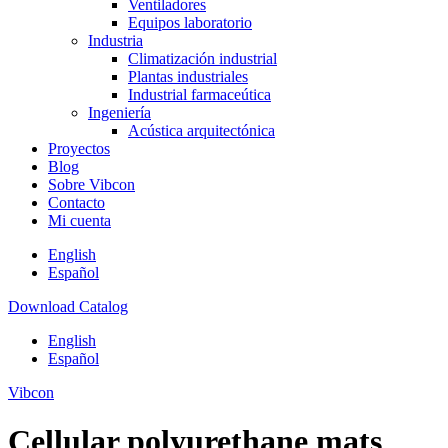
Ventiladores
Equipos laboratorio
Industria
Climatización industrial
Plantas industriales
Industrial farmaceútica
Ingeniería
Acústica arquitectónica
Proyectos
Blog
Sobre Vibcon
Contacto
Mi cuenta
English
Español
Download Catalog
English
Español
Vibcon
Cellular polyurethane mats