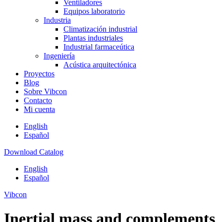
Ventiladores
Equipos laboratorio
Industria
Climatización industrial
Plantas industriales
Industrial farmaceútica
Ingeniería
Acústica arquitectónica
Proyectos
Blog
Sobre Vibcon
Contacto
Mi cuenta
English
Español
Download Catalog
English
Español
Vibcon
Inertial mass and complements