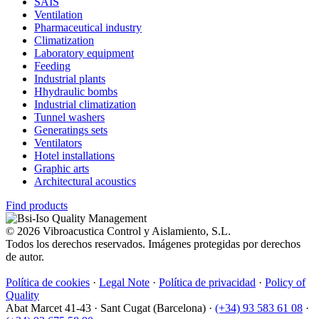
SAIS
Ventilation
Pharmaceutical industry
Climatization
Laboratory equipment
Feeding
Industrial plants
Hhydraulic bombs
Industrial climatization
Tunnel washers
Generatings sets
Ventilators
Hotel installations
Graphic arts
Architectural acoustics
Find products
© 2026 Vibroacustica Control y Aislamiento, S.L.
Todos los derechos reservados. Imágenes protegidas por derechos
de autor.
Política de cookies
·
Legal Note
·
Política de privacidad
·
Policy of
Quality
Abat Marcet 41-43
·
Sant Cugat (Barcelona)
·
(+34) 93 583 61 08
·