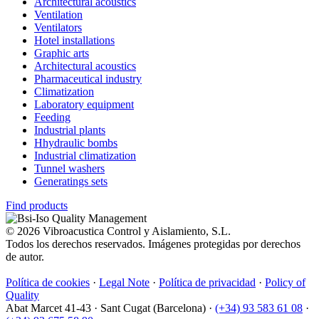
Architectural acoustics
Ventilation
Ventilators
Hotel installations
Graphic arts
Architectural acoustics
Pharmaceutical industry
Climatization
Laboratory equipment
Feeding
Industrial plants
Hhydraulic bombs
Industrial climatization
Tunnel washers
Generatings sets
Find products
© 2026 Vibroacustica Control y Aislamiento, S.L.
Todos los derechos reservados. Imágenes protegidas por derechos
de autor.
Política de cookies
·
Legal Note
·
Política de privacidad
·
Policy of
Quality
Abat Marcet 41-43
·
Sant Cugat (Barcelona)
·
(+34) 93 583 61 08
·