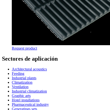
Request product
Sectores de aplicación
Architectural acoustics
Feeding
Industrial plants
Climatization
Ventilation
Industrial climatization
Graphic arts
Hotel installations
Pharmaceutical industry
Generatings sets