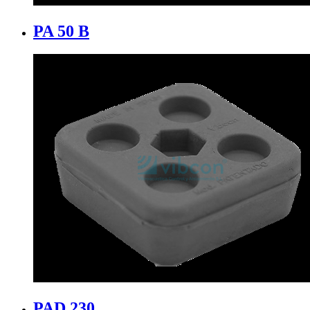
PA 50 B
PAD 230