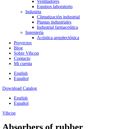
Ventiladores
Equipos laboratorio
Industria
Climatización industrial
Plantas industriales
Industrial farmaceútica
Ingeniería
Acústica arquitectónica
Proyectos
Blog
Sobre Vibcon
Contacto
Mi cuenta
English
Español
Download Catalog
English
Español
Vibcon
Absorbers of rubber