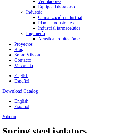
Ventiladores
Equipos laboratorio
Industria
Climatización industrial
Plantas industriales
Industrial farmaceútica
Ingeniería
Acústica arquitectónica
Proyectos
Blog
Sobre Vibcon
Contacto
Mi cuenta
English
Español
Download Catalog
English
Español
Vibcon
Spring steel isolators