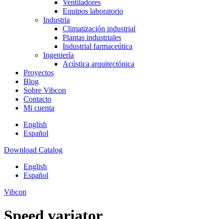
Ventiladores
Equipos laboratorio
Industria
Climatización industrial
Plantas industriales
Industrial farmaceútica
Ingeniería
Acústica arquitectónica
Proyectos
Blog
Sobre Vibcon
Contacto
Mi cuenta
English
Español
Download Catalog
English
Español
Vibcon
Speed variator