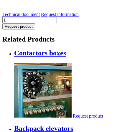
Technical document
Request information
Speed
variator
Request product
quantity
Related Products
Contactors boxes
Request product
Backpack elevators