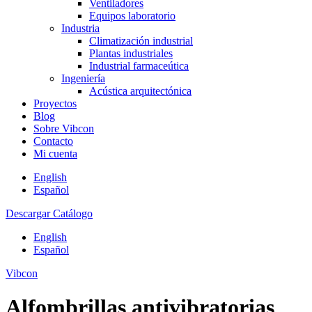
Ventiladores
Equipos laboratorio
Industria
Climatización industrial
Plantas industriales
Industrial farmaceútica
Ingeniería
Acústica arquitectónica
Proyectos
Blog
Sobre Vibcon
Contacto
Mi cuenta
English
Español
Descargar Catálogo
English
Español
Vibcon
Alfombrillas antivibratorias