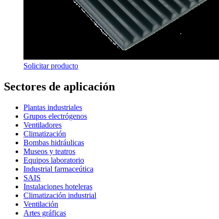
Solicitar producto
Sectores de aplicación
Plantas industriales
Grupos electrógenos
Ventiladores
Climatización
Bombas hidráulicas
Museos y teatros
Equipos laboratorio
Industrial farmaceútica
SAIS
Instalaciones hoteleras
Climatización industrial
Ventilación
Artes gráficas