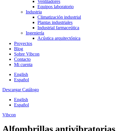
Ventiladores
Equipos laboratorio
Industria
Climatización industrial
Plantas industriales
Industrial farmaceútica
Ingeniería
Acústica arquitectónica
Proyectos
Blog
Sobre Vibcon
Contacto
Mi cuenta
English
Español
Descargar Catálogo
English
Español
Vibcon
Alfombrillas antivibratorias