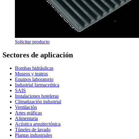
Solicitar producto
Sectores de aplicación
Bombas hidráulicas
Museos y teatros
Equipos laboratorio
Industrial farmaceútica
SAIS
Instalaciones hoteleras
Climatización industrial
Ventilación
Artes gráficas
Alimentaria
Acústica arquitectónica
Túneles de lavado
Plantas industriales