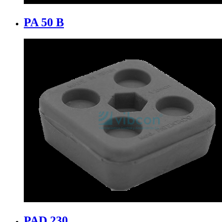
PA 50 B
PAD 230