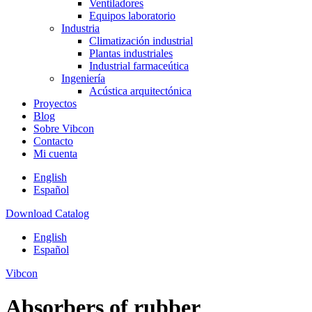
Ventiladores
Equipos laboratorio
Industria
Climatización industrial
Plantas industriales
Industrial farmaceútica
Ingeniería
Acústica arquitectónica
Proyectos
Blog
Sobre Vibcon
Contacto
Mi cuenta
English
Español
Download Catalog
English
Español
Vibcon
Absorbers of rubber