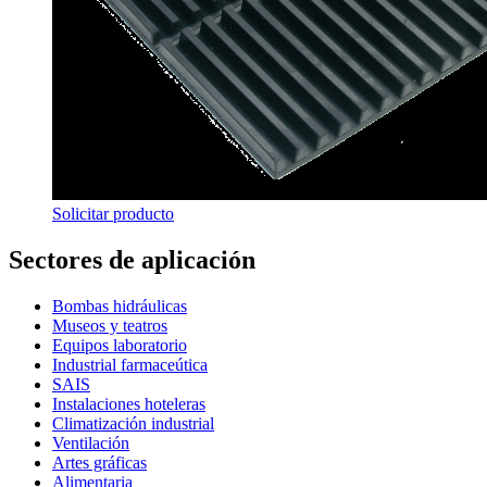
Solicitar producto
Sectores de aplicación
Bombas hidráulicas
Museos y teatros
Equipos laboratorio
Industrial farmaceútica
SAIS
Instalaciones hoteleras
Climatización industrial
Ventilación
Artes gráficas
Alimentaria