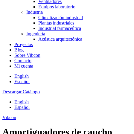
Ventiladores
Equipos laboratorio
Industria
Climatización industrial
Plantas industriales
Industrial farmaceútica
Ingeniería
Acústica arquitectónica
Proyectos
Blog
Sobre Vibcon
Contacto
Mi cuenta
English
Español
Descargar Catálogo
English
Español
Vibcon
Amortiguadores de caucho