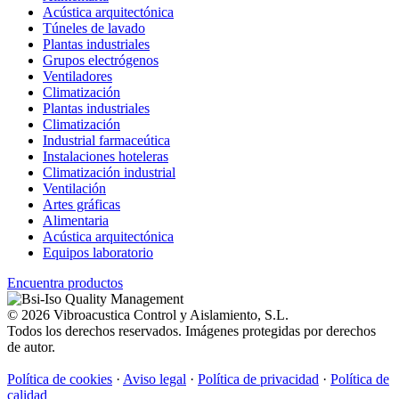
Acústica arquitectónica
Túneles de lavado
Plantas industriales
Grupos electrógenos
Ventiladores
Climatización
Plantas industriales
Climatización
Industrial farmaceútica
Instalaciones hoteleras
Climatización industrial
Ventilación
Artes gráficas
Alimentaria
Acústica arquitectónica
Equipos laboratorio
Encuentra productos
© 2026 Vibroacustica Control y Aislamiento, S.L.
Todos los derechos reservados. Imágenes protegidas por derechos
de autor.
Política de cookies
·
Aviso legal
·
Política de privacidad
·
Política de
calidad